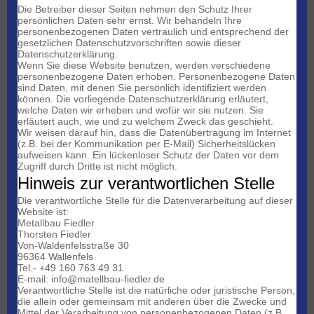
Die Betreiber dieser Seiten nehmen den Schutz Ihrer
persönlichen Daten sehr ernst. Wir behandeln Ihre
personenbezogenen Daten vertraulich und entsprechend der
gesetzlichen Datenschutzvorschriften sowie dieser
Datenschutzerklärung.
Wenn Sie diese Website benutzen, werden verschiedene
personenbezogene Daten erhoben. Personenbezogene Daten
sind Daten, mit denen Sie persönlich identifiziert werden
können. Die vorliegende Datenschutzerklärung erläutert,
welche Daten wir erheben und wofür wir sie nutzen. Sie
erläutert auch, wie und zu welchem Zweck das geschieht.
Wir weisen darauf hin, dass die Datenübertragung im Internet
(z.B. bei der Kommunikation per E-Mail) Sicherheitslücken
aufweisen kann. Ein lückenloser Schutz der Daten vor dem
Zugriff durch Dritte ist nicht möglich.
Hinweis zur verantwortlichen Stelle
Die verantwortliche Stelle für die Datenverarbeitung auf dieser
Website ist:
Metallbau Fiedler
Thorsten Fiedler
Von-Waldenfelsstraße 30
96364 Wallenfels
Tel.- +49 160 763 49 31
E-mail: info@matellbau-fiedler.de
Verantwortliche Stelle ist die natürliche oder juristische Person,
die allein oder gemeinsam mit anderen über die Zwecke und
Mittel der Verarbeitung von personenbezogenen Daten (z.B.