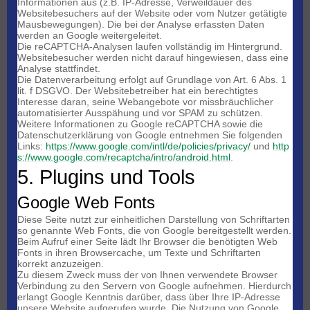
Informationen aus (z.B. IP-Adresse, Verweildauer des
Websitebesuchers auf der Website oder vom Nutzer getätigte
Mausbewegungen). Die bei der Analyse erfassten Daten
werden an Google weitergeleitet.
Die reCAPTCHA-Analysen laufen vollständig im Hintergrund.
Websitebesucher werden nicht darauf hingewiesen, dass eine
Analyse stattfindet.
Die Datenverarbeitung erfolgt auf Grundlage von Art. 6 Abs. 1
lit. f DSGVO. Der Websitebetreiber hat ein berechtigtes
Interesse daran, seine Webangebote vor missbräuchlicher
automatisierter Ausspähung und vor SPAM zu schützen.
Weitere Informationen zu Google reCAPTCHA sowie die
Datenschutzerklärung von Google entnehmen Sie folgenden
Links:
https://www.google.com/intl/de/policies/privacy/
und
http
s://www.google.com/recaptcha/intro/android.html
.
5. Plugins und Tools
Google Web Fonts
Diese Seite nutzt zur einheitlichen Darstellung von Schriftarten
so genannte Web Fonts, die von Google bereitgestellt werden.
Beim Aufruf einer Seite lädt Ihr Browser die benötigten Web
Fonts in ihren Browsercache, um Texte und Schriftarten
korrekt anzuzeigen.
Zu diesem Zweck muss der von Ihnen verwendete Browser
Verbindung zu den Servern von Google aufnehmen. Hierdurch
erlangt Google Kenntnis darüber, dass über Ihre IP-Adresse
unsere Website aufgerufen wurde. Die Nutzung von Google