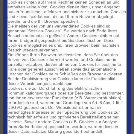
Cookies richten auf Ihrem Rechner keinen Schaden an und
enthalten keine Viren. Cookies dienen dazu, unser Angebot
nutzerfreundlicher, effektiver und sicherer zu machen. Cookies
sind kleine Textdateien, die auf Ihrem Rechner abgelegt
werden und die Ihr Browser speichert.
Die meisten der von uns verwendeten Cookies sind so
genannte “Session-Cookies”. Sie werden nach Ende Ihres
Besuchs automatisch gelöscht. Andere Cookies bleiben auf
Ihrem Endgerät gespeichert bis Sie diese löschen. Diese
Cookies ermöglichen es uns, Ihren Browser beim nächsten
Besuch wiederzuerkennen.
Sie können Ihren Browser so einstellen, dass Sie über das
Setzen von Cookies informiert werden und Cookies nur im
Einzelfall erlauben, die Annahme von Cookies für bestimmte
Fälle oder generell ausschließen sowie das automatische
Löschen der Cookies beim Schließen des Browser aktivieren.
Bei der Deaktivierung von Cookies kann die Funktionalität
dieser Website eingeschränkt sein.
Cookies, die zur Durchführung des elektronischen
Kommunikationsvorgangs oder zur Bereitstellung bestimmter,
von Ihnen erwünschter Funktionen (z.B. Warenkorbfunktion)
erforderlich sind, werden auf Grundlage von Art. 6 Abs. 1 lit. f
DSGVO gespeichert. Der Websitebetreiber hat ein
berechtigtes Interesse an der Speicherung von Cookies zur
technisch fehlerfreien und optimierten Bereitstellung seiner
Dienste. Soweit andere Cookies (z.B. Cookies zur Analyse
Ihres Surfverhaltens) gespeichert werden, werden diese in
dieser Datenschutzerklärung gesondert behandelt.