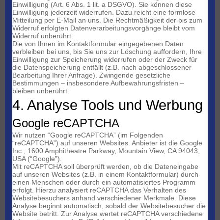
Einwilligung (Art. 6 Abs. 1 lit. a DSGVO). Sie können diese
Einwilligung jederzeit widerrufen. Dazu reicht eine formlose
Mitteilung per E-Mail an uns. Die Rechtmäßigkeit der bis zum
Widerruf erfolgten Datenverarbeitungsvorgänge bleibt vom
Widerruf unberührt.
Die von Ihnen im Kontaktformular eingegebenen Daten
verbleiben bei uns, bis Sie uns zur Löschung auffordern, Ihre
Einwilligung zur Speicherung widerrufen oder der Zweck für
die Datenspeicherung entfällt (z.B. nach abgeschlossener
Bearbeitung Ihrer Anfrage). Zwingende gesetzliche
Bestimmungen – insbesondere Aufbewahrungsfristen –
bleiben unberührt.
4. Analyse Tools und Werbung
Google reCAPTCHA
Wir nutzen “Google reCAPTCHA” (im Folgenden
“reCAPTCHA”) auf unseren Websites. Anbieter ist die Google
Inc., 1600 Amphitheatre Parkway, Mountain View, CA 94043,
USA (“Google”).
Mit reCAPTCHA soll überprüft werden, ob die Dateneingabe
auf unseren Websites (z.B. in einem Kontaktformular) durch
einen Menschen oder durch ein automatisiertes Programm
erfolgt. Hierzu analysiert reCAPTCHA das Verhalten des
Websitebesuchers anhand verschiedener Merkmale. Diese
Analyse beginnt automatisch, sobald der Websitebesucher die
Website betritt. Zur Analyse wertet reCAPTCHA verschiedene